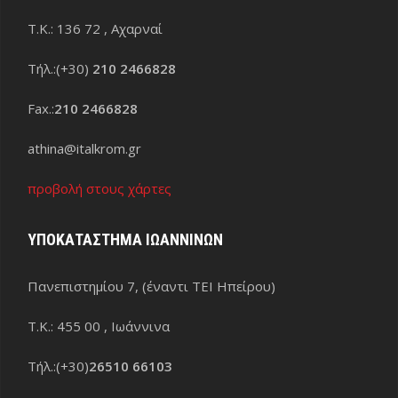
Τ.Κ.: 136 72 , Αχαρναί
Τήλ.:(+30)
210 2466828
Fax.:
210 2466828
athina@italkrom.gr
προβολή στους χάρτες
ΥΠΟΚΑΤΑΣΤΗΜΑ ΙΩΑΝΝΙΝΩΝ
Πανεπιστημίου 7, (έναντι ΤΕΙ Ηπείρου)
Τ.Κ.: 455 00 , Ιωάννινα
Τήλ.:(+30)
26510 66103