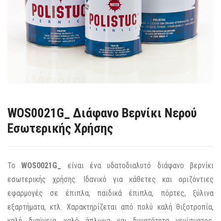
WOS0021G_ Διάφανο Βερνίκι Νερού
Εσωτερικής Χρήσης
Το
WOS0021G_
είναι ένα υδατοδιαλυτό διάφανο βερνίκι
εσωτερικής χρήσης. Ιδανικό για κάθετες και οριζόντιες
εφαρμογές σε έπιπλα, παιδικά έπιπλα, πόρτες, ξύλινα
εξαρτήματα, κτλ. Χαρακτηρίζεται από πολύ καλή θιξοτροπία,
καλή διαύγεια, καλό άπλωμα και δυνατότητα γεμίσματος.