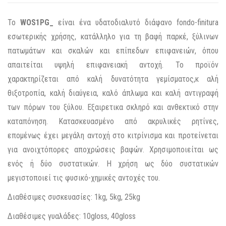
Το
WOS1PG_
είναι ένα υδατοδιαλυτό διάφανο fondo-finitura
εσωτερικής χρήσης,
κατάλληλο για τη βαφή παρκέ, ξύλινων
πατωμάτων και σκαλών και επίπεδων επιφανειών, όπου
απαιτείται υψηλή επιφανειακή αντοχή. Το προϊόν
χαρακτηρίζεται από καλή δυνατότητα γεμίσματος,κ αλή
θιξοτροπία, καλή διαύγεια, καλό άπλωμα και καλή αντιγραφή
των πόρων του ξύλου.
Εξαιρετικα σκληρό και ανθεκτικό στην
καταπόνηση. Κατασκευασμένο από ακρυλικές ρητίνες,
επομένως έχει μεγάλη αντοχή στο κιτρίνισμα και προτείνεται
για ανοιχτόπορες αποχρώσεις βαφών. Χ
ρησιμοποιείται ως
ενός ή δύο συστατικών. Η χρήση ως δύο συστατικών
μεγιστοποιεί τις φυσικό-χημικές αντοχές του.
Διαθέσιμες συσκευασίες: 1kg, 5kg, 25kg
Διαθέσιμες γυαλάδες: 10gloss, 40gloss