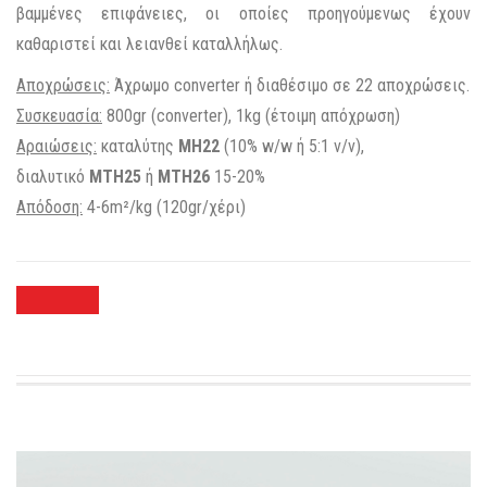
βαμμένες επιφάνειες, οι οποίες προηγούμενως έχουν
καθαριστεί και λειανθεί καταλλήλως.
Αποχρώσεις:
Άχρωμο converter ή διαθέσιμο σε 22 αποχρώσεις.
Συσκευασία:
800gr (converter), 1kg (έτοιμη απόχρωση)
Αραιώσεις:
καταλύτης
MH22
(10% w/w ή 5:1 v/v),
διαλυτικό
ΜΤΗ25
ή
MTH26
15-20%
Απόδοση:
4-6m²/kg (120gr/χέρι)