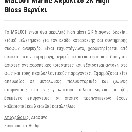
MGL001 Marine Ακρυλικό 2Κ High
Gloss Βερνίκι
Το
ΜGL001
είναι ένα ακρυλικό high gloss 2Κ διάφανο βερνίκι,
ειδικά μελετημένο για τον κλάδο κατασκευής και συντήρησης
σκαφών αναψυχής. Είναι ταχυστέγνωτο, χαρακτηρίζεται από
ευκολία στην εφαρμογή, υψηλή ελαστικότητα και διάυγεια,
άριστες αντιχαρακτικές ιδιοότητες και εξαιρετική αντοχή στο
φως και τους περιβαλλοντικούς παράγοντες. Εφαρμόζεται είτε
απευθείας σε μεταλλικές, πολυεστερικές και ξύλινες
επιφάνειες, είτε ως γυαλιστερό τελικό βερνίκι σε ήδη
βαμμένες επιφάνειες, οι οποίες προηγούμενως έχουν
καθαριστεί και λειανθεί καταλλήλως.
Αποχρώσεις:
Διάφανο
Συσκευασία:
800gr