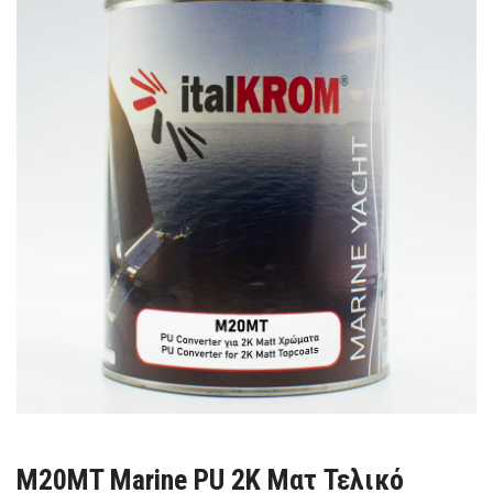
M20MT Marine PU 2Κ Ματ Τελικό