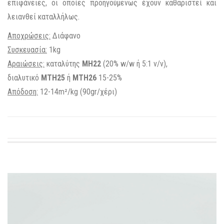
επιφάνειες, οι οποίες προηγούμενως έχουν καθαριστεί και
λειανθεί καταλλήλως.
Αποχρώσεις:
Διάφανο
Συσκευασία:
1kg
Αραιώσεις:
καταλύτης
MH22
(20% w/w ή 5:1 v/v),
διαλυτικό
ΜΤΗ25
ή
MTH26
15-25%
Απόδοση:
12-14m²/kg (90gr/χέρι)