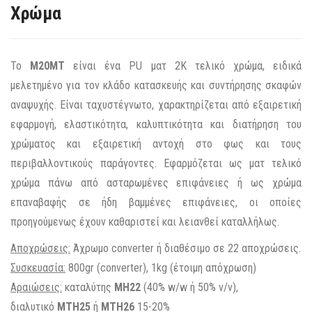
Χρώμα
Το
M20MT
είναι ένα PU ματ 2Κ τελικό χρώμα, ειδικά
μελετημένο για τον κλάδο κατασκευής και συντήρησης σκαφών
αναψυχής. Είναι ταχυστέγνωτο, χαρακτηρίζεται από εξαιρετική
εφαρμογή, ελαστικότητα, καλυπτικότητα και διατήρηση του
χρώματος και εξαιρετική αντοχή στο φως και τους
περιβαλλοντικούς παράγοντες. Εφαρμόζεται ως ματ τελικό
χρώμα πάνω από ασταρωμένες επιφάνειες ή ως χρώμα
επαναβαφής σε ήδη βαμμένες επιφάνειες, οι οποίες
προηγούμενως έχουν καθαριστεί και λειανθεί καταλλήλως.
Αποχρώσεις:
Άχρωμο converter ή διαθέσιμο σε 22 αποχρώσεις.
Συσκευασία:
800gr (converter), 1kg (έτοιμη απόχρωση)
Αραιώσεις:
καταλύτης
MH22
(40% w/w ή 50% v/v),
διαλυτικό
ΜΤΗ25
ή
MTH26
15-20%