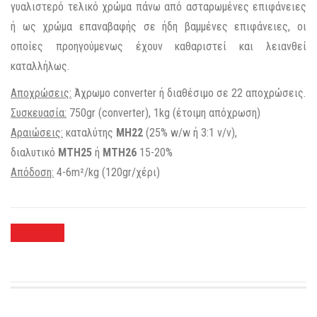
γυαλιστερό τελικό χρώμα πάνω από ασταρωμένες επιφάνειες
ή ως χρώμα επαναβαφής σε ήδη βαμμένες επιφάνειες, οι
οποίες προηγούμενως έχουν καθαριστεί και λειανθεί
καταλλήλως.
Αποχρώσεις:
Άχρωμο converter ή διαθέσιμο σε 22 αποχρώσεις.
Συσκευασία:
750gr (converter), 1kg (έτοιμη απόχρωση)
Αραιώσεις:
καταλύτης
MH22
(25% w/w ή 3:1 v/v),
διαλυτικό
ΜΤΗ25
ή
MTH26
15-20%
Απόδοση:
4-6m²/kg (120gr/χέρι)