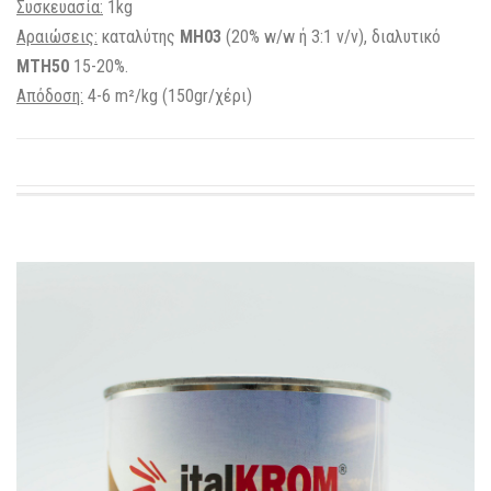
Συσκευασία:
1kg
Αραιώσεις:
καταλύτης
MH03
(20% w/w ή 3:1 v/v), διαλυτικό
ΜΤΗ50
15-20%.
Απόδοση:
4-6 m²/kg (150gr/χέρι)