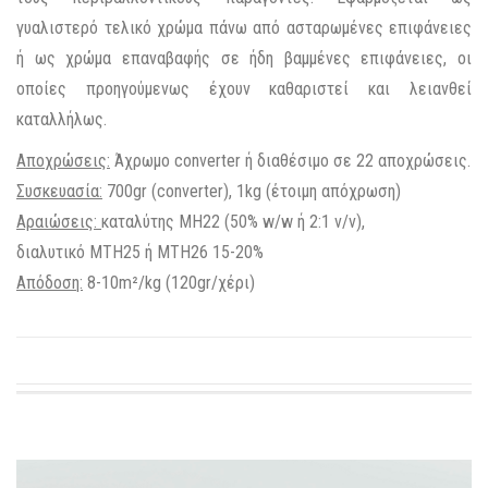
γυαλιστερό τελικό χρώμα πάνω από ασταρωμένες επιφάνειες
ή ως χρώμα επαναβαφής σε ήδη βαμμένες επιφάνειες, οι
οποίες προηγούμενως έχουν καθαριστεί και λειανθεί
καταλλήλως.
Αποχρώσεις:
Άχρωμο converter ή διαθέσιμο σε 22 αποχρώσεις.
Συσκευασία:
700gr (converter), 1kg (έτοιμη απόχρωση)
Αραιώσεις:
καταλύτης
MH22
(50% w/w ή 2:1 v/v),
διαλυτικό
ΜΤΗ25
ή
MTH26
15-20%
Απόδοση:
8-10m²/kg (120gr/χέρι)