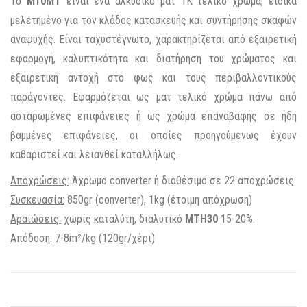
Το
M10MT
είναι ένα αλκυδικό ματ 1Κ τελικό χρώμα, ειδικά
μελετημένο για τον κλάδος κατασκευής και συντήρησης σκαφών
αναψυχής. Είναι ταχυστέγνωτο, χαρακτηρίζεται από εξαιρετική
εφαρμογή, καλυπτικότητα και διατήρηση του χρώματος και
εξαιρετική αντοχή στο φως και τους περιβαλλοντικούς
παράγοντες. Εφαρμόζεται ως ματ τελικό χρώμα πάνω από
ασταρωμένες επιφάνειες ή ως χρώμα επαναβαφής σε ήδη
βαμμένες επιφάνειες, οι οποίες προηγούμενως έχουν
καθαριστεί και λειανθεί καταλλήλως.
Αποχρώσεις:
Άχρωμο converter ή διαθέσιμο σε 22 αποχρώσεις.
Συσκευασία:
850gr (converter), 1kg (έτοιμη απόχρωση)
Αραιώσεις:
χωρίς καταλύτη, διαλυτικό
ΜΤΗ30
15-20%.
Απόδοση:
7-8m²/kg (120gr/χέρι)