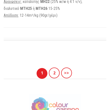
Αραιώσεις:
καταλύτης
MH22
(25% w/w ή 4:1 v/v),
διαλυτικό
ΜΤΗ25
ή
MTH26
15-25%
Απόδοση:
12-14m²/kg (90gr/χέρι)
1
2
>>