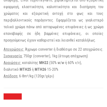
αναψυχής. Είναι ταχυστέγνωτο, χαρακτηρίζεται από εξαιρετική
εφαρμογή, ελαστικότητα, καλυπτικότητα και διατήρηση του
χρώματος και εξαιρετική αντοχή στο φως και τους
περιβαλλοντικούς παράγοντες. Εφαρμόζεται ως γυαλιστερό
τελικό χρώμα πάνω από ασταρωμένες επιφάνειες ή ως χρώμα
επαναβαφής σε ήδη βαμμένες επιφάνειες, οι οποίες
προηγούμενως έχουν καθαριστεί και λειανθεί καταλλήλως.
Αποχρώσεις:
Άχρωμο converter ή διαθέσιμο σε 22 αποχρώσεις.
Συσκευασία:
750gr (converter), 1kg (έτοιμη απόχρωση)
Αραιώσεις:
καταλύτης
MH22
(50% w/w ή 60% v/v),
διαλυτικό
ΜΤΗ25
ή
MTH26
15-20%
Απόδοση:
6-8m²/kg (120gr/χέρι)