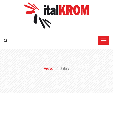
Αρχικη
# italy