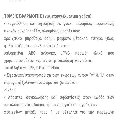
ΤΟΜΕΙΣ ΕΦΑΡΜΟΓΗΣ (για επαγγελματική χρήση)
• Συγκόλληση και σφράγιση σε γυαλί, κεραμικά, πορσελάνη,
πλακάκια, κρύσταλλο, αλουμίνιο, ατσάλι inox,
ορείχαλκο, μπρούτζο, ασήμι, βαμμένα μέταλλα, τσίγκο, ξύλο,
φελό, υφάσματα, συνθετικά υφάσματα,
υαλορητίνη, ABS, άνθρακα, uPVC, πορώδη υλικά, που
χρησιμοποιούνται κυρίως στην οικοδομή. Δεν είναι
κατάλληλο για PE, PP και Teflon.
• Σφράγιση/στεγανοποίηση των ενώσεων τύπου “V” & “L” στην
παραγωγή ξύλινων κουφωμάτων (διάφανοι
κύκλοι).
• Αόρατες συγκολλήσης και σφραγίσεις στον κλάδο των
επιπλώσεων και διακοσμήσεων: συγκόλληση γυάλινων
στοιχείων μεταξύ τους ή με μέταλλα για την παραγωγή